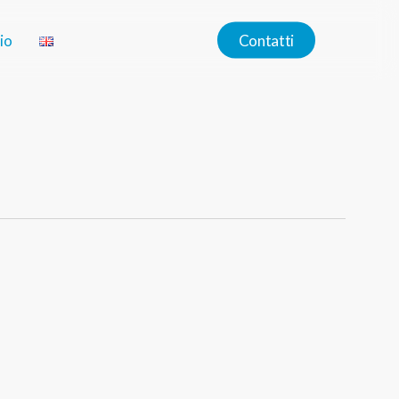
io
C
o
n
t
a
t
t
i