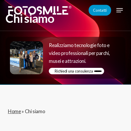
Skip
Menu
Contatti
to
Chi siamo
Close
main
Menu
content
Realizziamo tecnologie foto e
video professionali per parchi,
musei e attrazioni.
Richiedi una consulenza
Home
»
Chi siamo