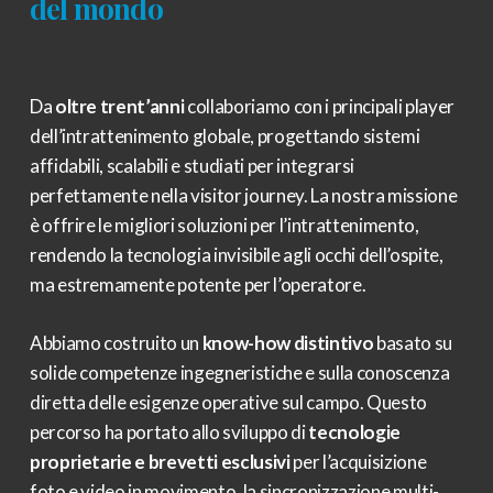
del mondo
Da
oltre trent’anni
collaboriamo con i principali player
dell’intrattenimento globale, progettando sistemi
affidabili, scalabili e studiati per integrarsi
perfettamente nella visitor journey. La nostra missione
è offrire le migliori soluzioni per l’intrattenimento,
rendendo la tecnologia invisibile agli occhi dell’ospite,
ma estremamente potente per l’operatore.
Abbiamo costruito un
know-how distintivo
basato su
solide competenze ingegneristiche e sulla conoscenza
diretta delle esigenze operative sul campo. Questo
percorso ha portato allo sviluppo di
tecnologie
proprietarie e brevetti esclusivi
per l’acquisizione
foto e video in movimento, la sincronizzazione multi-