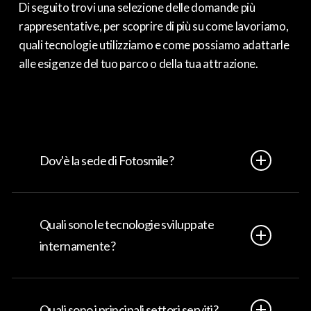
Di seguito trovi una selezione delle domande più
rappresentative, per scoprire di più su come lavoriamo,
quali tecnologie utilizziamo e come possiamo adattarle
alle esigenze del tuo parco o della tua attrazione.
Dov'è la sede di Fotosmile?
Fotosmile è un’azienda italiana con sede a Verona che da
oltre 30 anni sviluppa soluzioni professionali per la
Quali sono le tecnologie sviluppate
produzione, gestione e vendita di foto e video nei
internamente?
principali parchi e attrazioni europee.
Dai sistemi on-ride ai software di gestione centralizzata,
fino ai totem automatici e alle soluzioni Smilecatch: tutte
Quali sono i principali settori serviti?