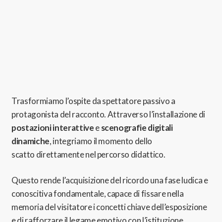
Trasformiamo l’ospite da spettatore passivo a
protagonista del racconto.
Attraverso l’installazione di
postazioni interattive
e
scenografie digitali
dinamiche
, integriamo il momento dello
scatto
direttamente nel percorso didattico.
Questo rende l’acquisizione del ricordo una fase ludica e
conoscitiva fondamentale,
capace di fissare nella
memoria del visitatore i concetti chiave dell’esposizione
e di rafforzare il legame emotivo con l’istituzione