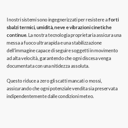
I nostri sistemi sono ingegnerizzati per resistere a
forti
sbalzi termici, umidità, neve e vibrazioni cinetiche
continue
.
La nostra tecnologia proprietaria assicura una
messa a fuoco ultrarapida e una stabilizzazione
dell’immagine capace di seguire soggetti in movimento
ad alta velocità,
garantendo che ogni discesa venga
documentata con una nitidezza assoluta.
Questo riduce a zero gli scatti mancati o mossi,
assicurando che ogni potenziale vendita sia preservata
indipendentemente dalle condizioni meteo.