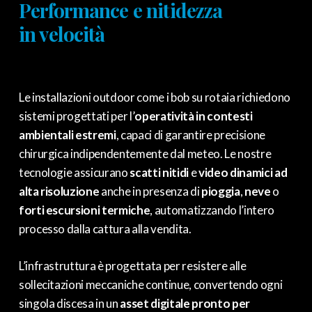
Performance e nitidezza
in velocità
Le installazioni outdoor come i bob su rotaia richiedono
sistemi progettati per l’
operatività in contesti
ambientali estremi
, capaci di garantire precisione
chirurgica indipendentemente dal meteo. Le nostre
tecnologie assicurano
scatti nitidi
e
video dinamici ad
alta risoluzione
anche in presenza di
pioggia
,
neve
o
forti escursioni termiche
, automatizzando l’intero
processo dalla cattura alla vendita.
L’infrastruttura è progettata per resistere alle
sollecitazioni meccaniche continue, convertendo ogni
singola discesa in un
asset digitale pronto per