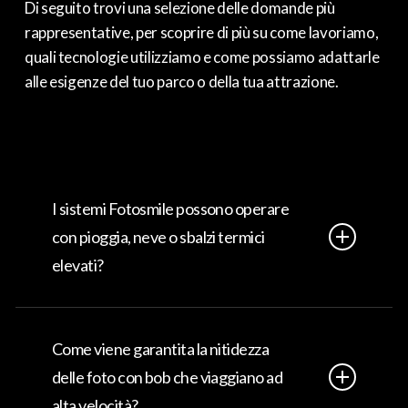
Di seguito trovi una selezione delle domande più
rappresentative, per scoprire di più su come lavoriamo,
quali tecnologie utilizziamo e come possiamo adattarle
alle esigenze del tuo parco o della tua attrazione.
I sistemi Fotosmile possono operare
con pioggia, neve o sbalzi termici
elevati?
Sì. Le nostre tecnologie sono ingegnerizzate
specificamente per contesti outdoor estremi. Utilizziamo
Come viene garantita la nitidezza
hardware protetto da scocche a tenuta stagna e
delle foto con bob che viaggiano ad
componenti testati per resistere a umidità, neve e
temperature critiche. La continuità operativa è garantita
alta velocità?