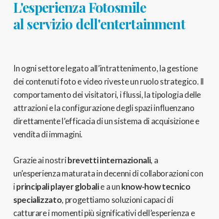
L'esperienza Fotosmile
al servizio dell'entertainment
In ogni settore legato all’intrattenimento, la gestione
dei contenuti foto e video riveste un ruolo strategico. Il
comportamento dei visitatori, i flussi, la tipologia delle
attrazioni e la configurazione degli spazi influenzano
direttamente l’efficacia di un sistema di acquisizione e
vendita di immagini.
Grazie ai nostri
brevetti internazionali
, a
un’esperienza maturata in decenni di collaborazioni con
i
principali player globali
e a un
know-how tecnico
specializzato
, progettiamo soluzioni capaci di
catturare i momenti più significativi dell’esperienza e