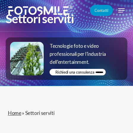
Skip
Menu
Contatti
to
Settori serviti
Close
main
Menu
content
Tecnologie foto e video
professionali per l’industria
dell’entertainment.
Richiedi una consulenza
Home
»
Settori serviti