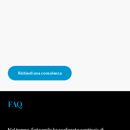
Richiedi una consulenza
FAQ
Nel tempo, Fotosmile ha realizzato
centinaia di