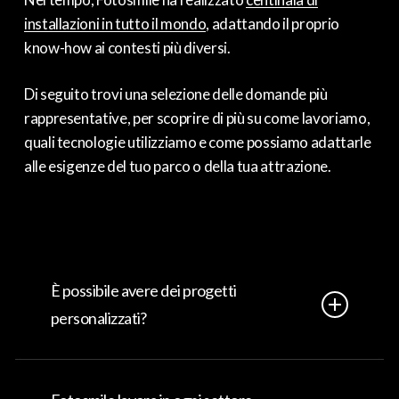
installazioni in tutto il mondo
, adattando il proprio
know-how ai contesti più diversi.
Di seguito trovi una selezione delle domande più
rappresentative, per scoprire di più su come lavoriamo,
quali tecnologie utilizziamo e come possiamo adattarle
alle esigenze del tuo parco o della tua attrazione.
È possibile avere dei progetti
personalizzati?
Sì. Grazie al nostro
team interno
oltre alle soluzioni
standard, realizziamo progetti custom basati sulle