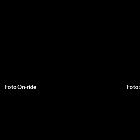
o On-ride
Foto studi