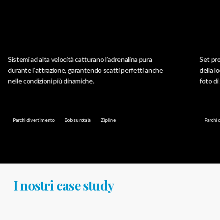
emi ad alta velocità catturano l’adrenalina pura
Set professiona
nte l’attrazione, garantendo scatti perfetti anche
della location
e condizioni più dinamiche.
foto di gruppo 
chi divertimento
Bob su rotaia
Zipline
Parchi divertime
I nostri case study