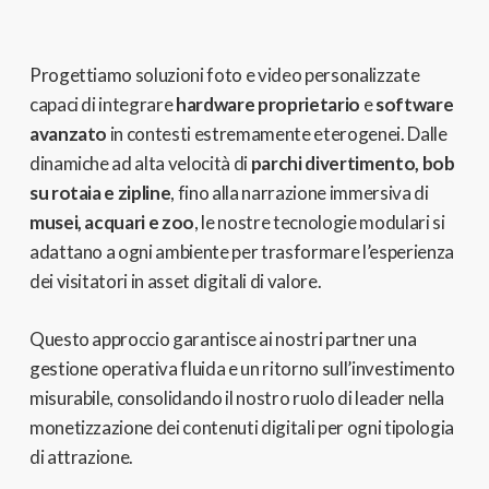
Progettiamo soluzioni foto e video personalizzate
capaci di integrare
hardware proprietario
e
software
avanzato
in contesti estremamente eterogenei. Dalle
dinamiche ad alta velocità di
parchi divertimento, bob
su rotaia e zipline
, fino alla narrazione immersiva di
musei, acquari e zoo
, le nostre tecnologie modulari si
adattano a ogni ambiente per trasformare l’esperienza
dei visitatori in asset digitali di valore.
Questo approccio garantisce ai nostri partner una
gestione operativa fluida e un ritorno sull’investimento
misurabile, consolidando il nostro ruolo di leader nella
monetizzazione dei contenuti digitali per ogni tipologia
di attrazione.