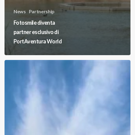
News
Partnership
Fotosmile diventa
partner esclusivo di
PortAventura World
Fotosmile:
30
anni
di
emozioni
catturate