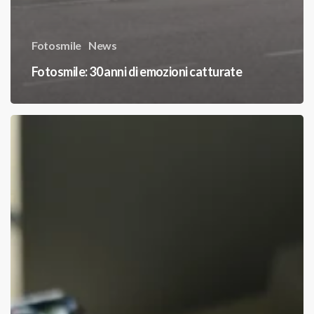
Fotosmile
News
Fotosmile: 30 anni di emozioni catturate
SmileCatch:
La
nuova
era
della
fotografia
on-
ride