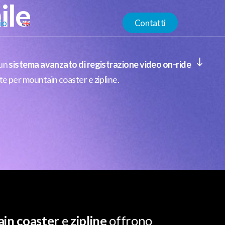
m
i
l
e
io
C
o
n
t
a
t
t
i
Navigate to the next section
 un
sistema avanzato di registrazione video on-ride
e per mountain coaster e zipline.
in coaster
e
zipline
offrono