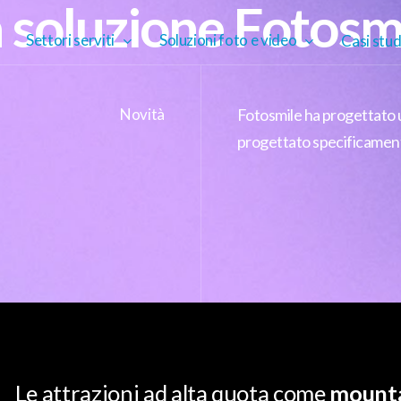
a
s
o
l
u
z
i
o
n
e
F
o
t
o
s
Settori serviti
Soluzioni foto e video
Casi stud
Novità
Fotosmile ha progettato
progettato specificament
Le attrazioni ad alta quota come
mounta